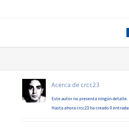
Saltar
al
contenido
Acerca de
crcc23
Este autor no presenta ningún detalle.
Hasta ahora crcc23 ha creado 0 entradas