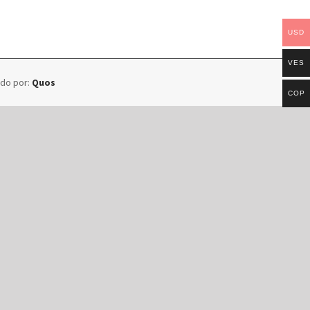
USD
VES
ado por:
Quos
COP